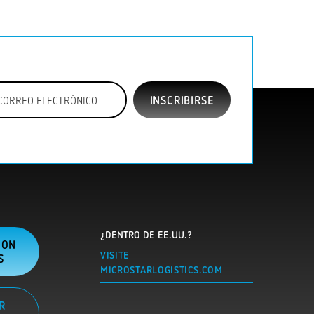
¿DENTRO DE EE.UU.?
CON
VISITE
S
MICROSTARLOGISTICS.COM
R