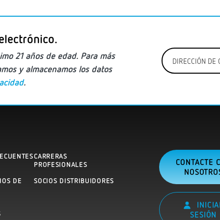
electrónico.
Correo
imo
21 años de edad. Para más
electrónico
zamos y almacenamos los datos
*
vacidad
.
RECUENTES
CARRERAS
CONTACTE 
PROFESIONALES
NOSOTRO
IOS DE
SOCIOS DISTRIBUIDORES
N
INICIA
S
SESIÓN