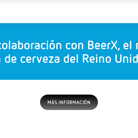
colaboración con BeerX, el
n de cerveza del Reino Uni
MÁS INFORMACIÓN