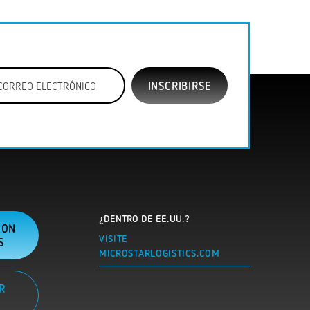
¿DENTRO DE EE.UU.?
CON
VISITE
S
MICROSTARLOGISTICS.COM
R