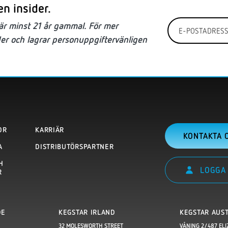
en insider.
E-
 är
minst
21 år gammal. För mer
postadress
der och lagrar personuppgifter
vänligen
*
OR
KARRIÄR
KONTAKTA 
A
DISTRIBUTÖRSPARTNER
H
LOGGA 
R
DE
KEGSTAR IRLAND
KEGSTAR AUS
32 MOLESWORTH STREET
VÅNING 2/487 ELI