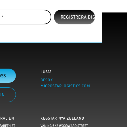
I USA?
OSS
BESÖK
MICROSTARLOGISTICS.COM
IN
TRALIEN
KEGSTAR NYA ZEELAND
ZABETH ST
VÅNING 6/2 WOODWARD STREET